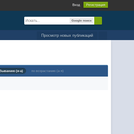
Вход
Регистрация
Google поиск
Просмотр новых публикаций
быванию (я-а)
по возрастанию (а-я)