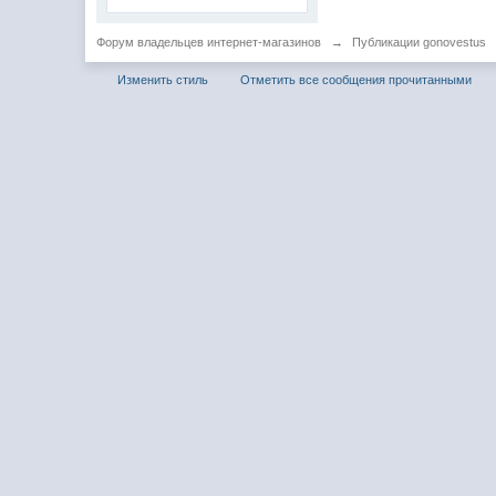
Форум владельцев интернет-магазинов
→
Публикации gonovestus
Изменить стиль
Отметить все сообщения прочитанными