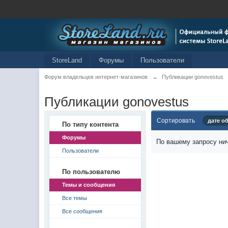
StoreLand
Форумы
Пользователи
Форум владельцев интернет-магазинов
→
Публикации gonovestus
Публикации gonovestus
Сортировать
дате о
По типу контента
Форумы
По вашему запросу нич
Пользователи
По пользователю
Темы и сообщения
Все темы
Все сообщения