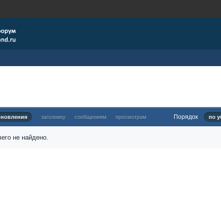
Порядок
бновления
заголовку
сообщениям
просмотрам
по у
его не найдено.