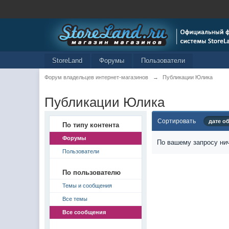
StoreLand
Форумы
Пользователи
Форум владельцев интернет-магазинов
→
Публикации Юлика
Публикации Юлика
Сортировать
дате о
По типу контента
Форумы
По вашему запросу нич
Пользователи
По пользователю
Темы и сообщения
Все темы
Все сообщения