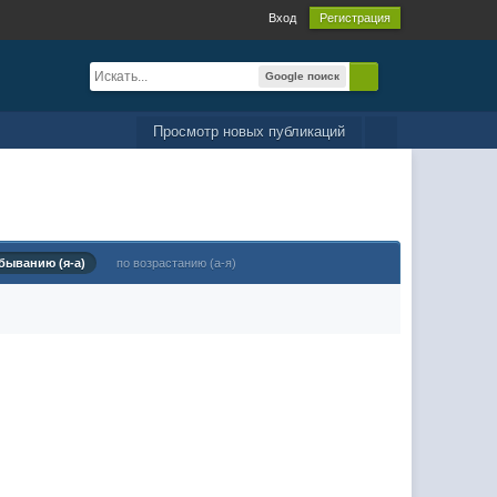
Вход
Регистрация
Google поиск
Просмотр новых публикаций
быванию (я-а)
по возрастанию (а-я)