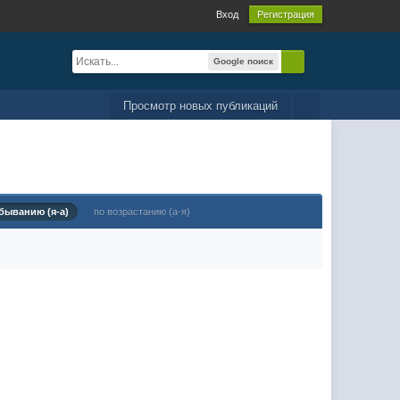
Вход
Регистрация
Google поиск
Просмотр новых публикаций
быванию (я-а)
по возрастанию (а-я)