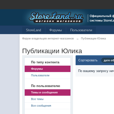
StoreLand
Форумы
Пользователи
Форум владельцев интернет-магазинов
→
Публикации Юлика
Публикации Юлика
Сортировать
дате о
По типу контента
Форумы
По вашему запросу нич
Пользователи
По пользователю
Темы и сообщения
Все темы
Все сообщения