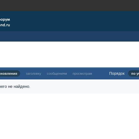
Порядок
бновления
заголовку
сообщениям
просмотрам
по у
его не найдено.