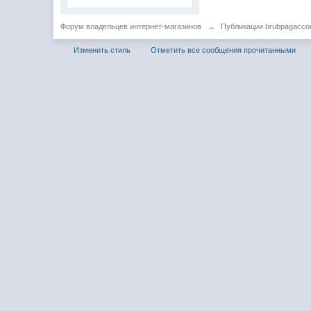
Форум владельцев интернет-магазинов
→
Публикации brubpagacco
Изменить стиль
Отметить все сообщения прочитанными