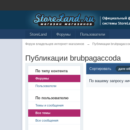
StoreLand
Форумы
Пользователи
Форум владельцев интернет-магазинов
→
Публикации brubpagacco
Публикации brubpagaccoda
Сортировать
дате о
По типу контента
Форумы
По вашему запросу нич
Пользователи
По пользователю
Темы и сообщения
Все темы
Все сообщения