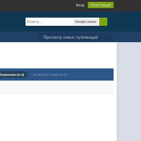
Вход
Регистрация
Google поиск
Просмотр новых публикаций
быванию (я-а)
по возрастанию (а-я)