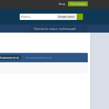
Вход
Регистрация
Google поиск
Просмотр новых публикаций
быванию (я-а)
по возрастанию (а-я)