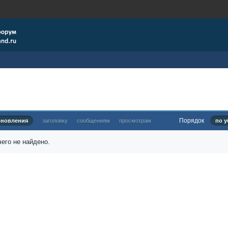
Порядок
бновления
заголовку
сообщениям
просмотрам
по у
его не найдено.