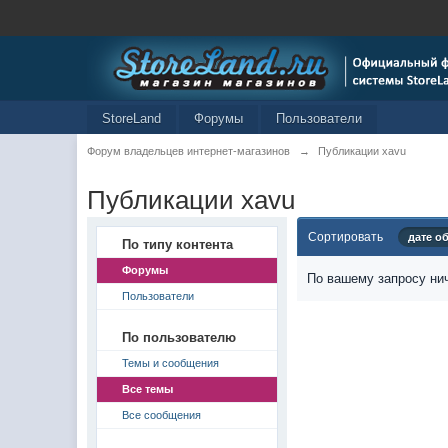
StoreLand
Форумы
Пользователи
Форум владельцев интернет-магазинов
→
Публикации xavu
Публикации xavu
Сортировать
дате о
По типу контента
Форумы
По вашему запросу нич
Пользователи
По пользователю
Темы и сообщения
Все темы
Все сообщения