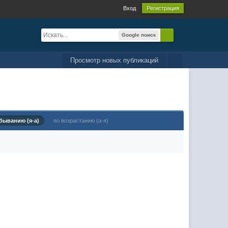
Вход
Регистрация
Google поиск
Просмотр новых публикаций
быванию (я-а)
по возрастанию (а-я)