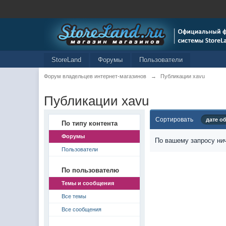
StoreLand
Форумы
Пользователи
Форум владельцев интернет-магазинов
→
Публикации xavu
Публикации xavu
Сортировать
дате о
По типу контента
Форумы
По вашему запросу нич
Пользователи
По пользователю
Темы и сообщения
Все темы
Все сообщения