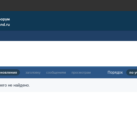
Порядок
бновления
заголовку
сообщениям
просмотрам
по у
его не найдено.