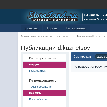
StoreLand
Форумы
Пользователи
Форум владельцев интернет-магазинов
→
Публикации d.kuznetsov
Публикации d.kuznetsov
Сортировать
дате о
По типу контента
Форумы
По вашему запросу нич
Пользователи
По пользователю
Темы и сообщения
Все темы
Все сообщения