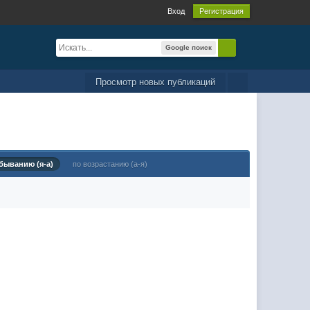
Вход
Регистрация
Google поиск
Просмотр новых публикаций
быванию (я-а)
по возрастанию (а-я)