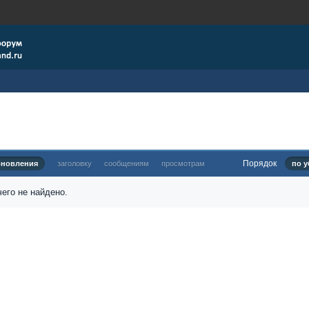
Порядок
бновления
заголовку
сообщениям
просмотрам
по у
его не найдено.