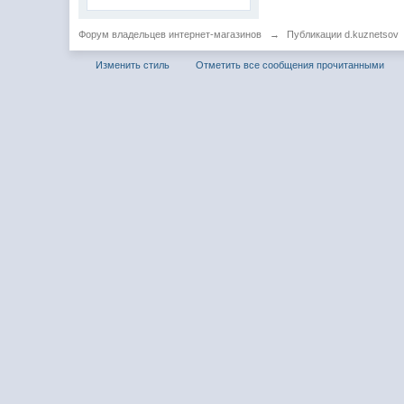
Форум владельцев интернет-магазинов
→
Публикации d.kuznetsov
Изменить стиль
Отметить все сообщения прочитанными