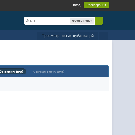
Вход
Регистрация
Google поиск
Просмотр новых публикаций
быванию (я-а)
по возрастанию (а-я)