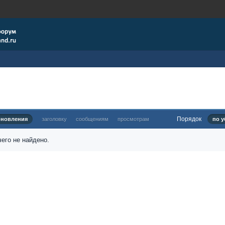
Порядок
бновления
заголовку
сообщениям
просмотрам
по у
его не найдено.