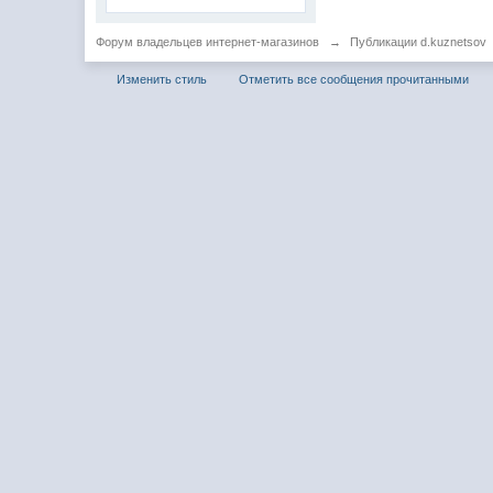
Форум владельцев интернет-магазинов
→
Публикации d.kuznetsov
Изменить стиль
Отметить все сообщения прочитанными