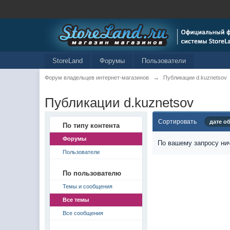
StoreLand
Форумы
Пользователи
Форум владельцев интернет-магазинов
→
Публикации d.kuznetsov
Публикации d.kuznetsov
Сортировать
дате о
По типу контента
Форумы
По вашему запросу нич
Пользователи
По пользователю
Темы и сообщения
Все темы
Все сообщения