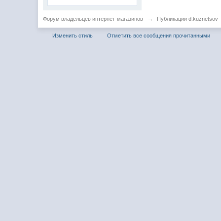
Форум владельцев интернет-магазинов
→
Публикации d.kuznetsov
Изменить стиль
Отметить все сообщения прочитанными