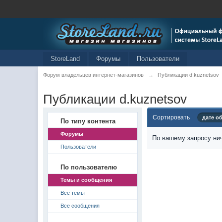
StoreLand
Форумы
Пользователи
Форум владельцев интернет-магазинов
→
Публикации d.kuznetsov
Публикации d.kuznetsov
Сортировать
дате о
По типу контента
Форумы
По вашему запросу нич
Пользователи
По пользователю
Темы и сообщения
Все темы
Все сообщения