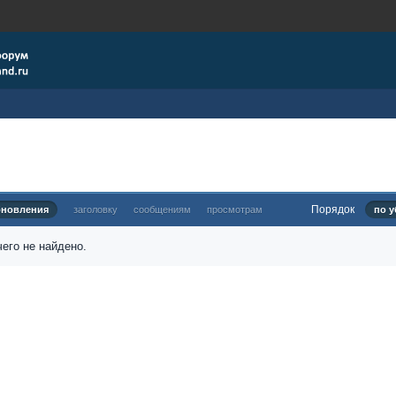
Порядок
бновления
заголовку
сообщениям
просмотрам
по у
его не найдено.