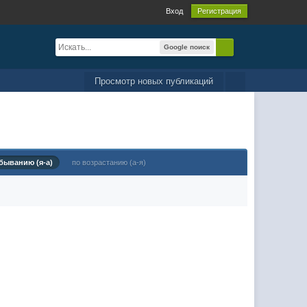
Вход
Регистрация
Google поиск
Просмотр новых публикаций
быванию (я-а)
по возрастанию (а-я)