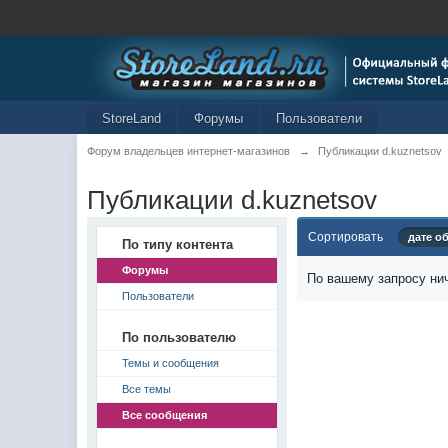
StoreLand
Форумы
Пользователи
Форум владельцев интернет-магазинов
→
Публикации d.kuznetsov
Публикации d.kuznetsov
Сортировать
дате о
По типу контента
Форумы
По вашему запросу нич
Пользователи
По пользователю
Темы и сообщения
Все темы
Все сообщения