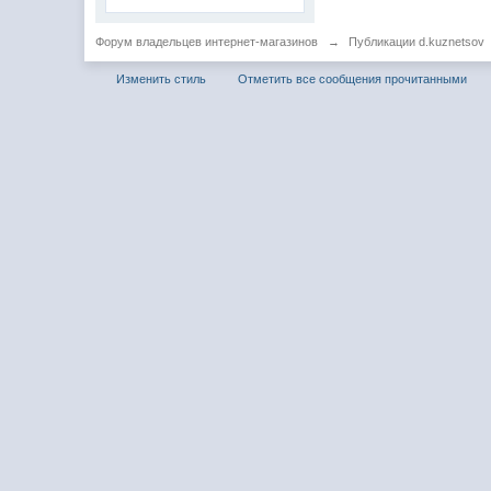
Форум владельцев интернет-магазинов
→
Публикации d.kuznetsov
Изменить стиль
Отметить все сообщения прочитанными