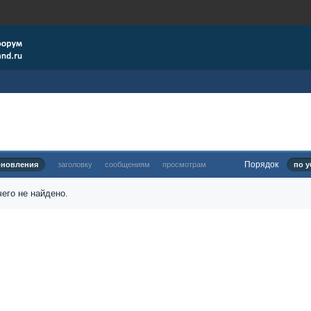
Порядок
бновления
заголовку
сообщениям
просмотрам
по у
его не найдено.