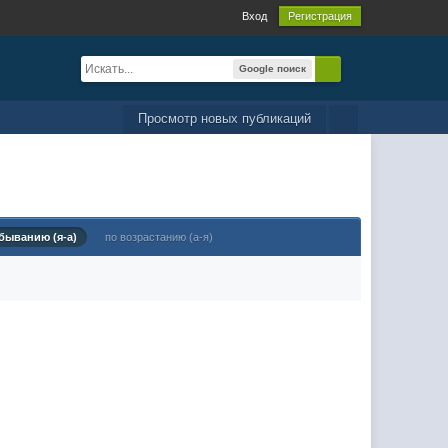
Вход
Регистрация
Google поиск
Просмотр новых публикаций
быванию (я-а)
по возрастанию (а-я)