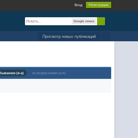
Вход
Регистрация
Google поиск
Просмотр новых публикаций
быванию (я-а)
по возрастанию (а-я)