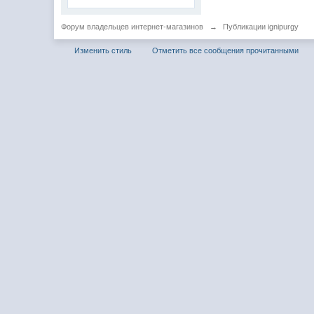
Форум владельцев интернет-магазинов
→
Публикации ignipurgy
Изменить стиль
Отметить все сообщения прочитанными