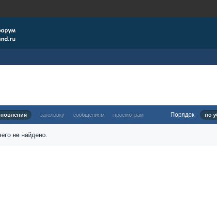
Порядок
бновления
заголовку
сообщениям
просмотрам
по у
его не найдено.