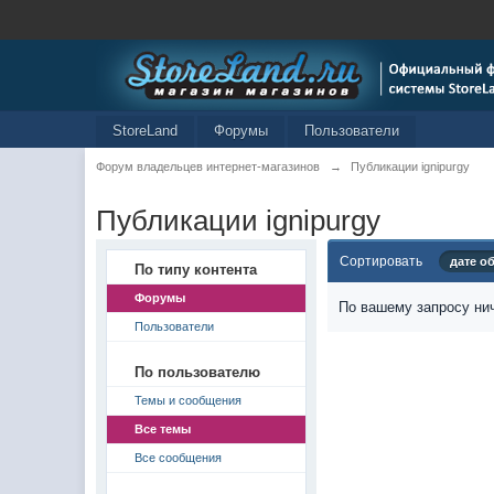
StoreLand
Форумы
Пользователи
Форум владельцев интернет-магазинов
→
Публикации ignipurgy
Публикации ignipurgy
Сортировать
дате о
По типу контента
Форумы
По вашему запросу нич
Пользователи
По пользователю
Темы и сообщения
Все темы
Все сообщения