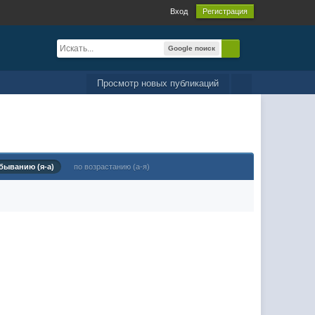
Вход
Регистрация
Google поиск
Просмотр новых публикаций
быванию (я-а)
по возрастанию (а-я)