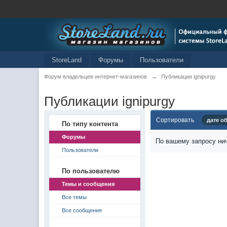
StoreLand
Форумы
Пользователи
Форум владельцев интернет-магазинов
→
Публикации ignipurgy
Публикации ignipurgy
Сортировать
дате о
По типу контента
Форумы
По вашему запросу нич
Пользователи
По пользователю
Темы и сообщения
Все темы
Все сообщения