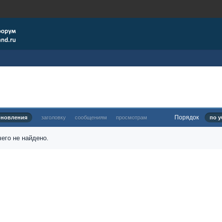
Порядок
бновления
заголовку
сообщениям
просмотрам
по у
его не найдено.