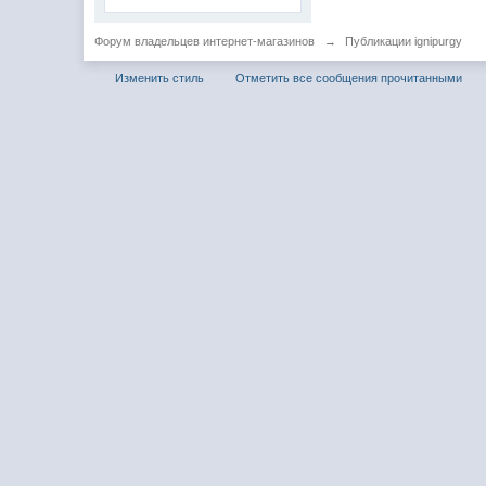
Форум владельцев интернет-магазинов
→
Публикации ignipurgy
Изменить стиль
Отметить все сообщения прочитанными