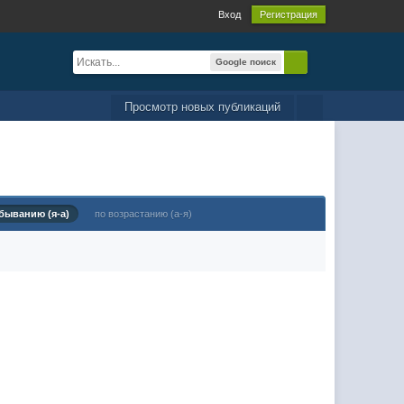
Вход
Регистрация
Google поиск
Просмотр новых публикаций
быванию (я-а)
по возрастанию (а-я)