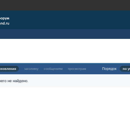
Порядок
бновления
заголовку
сообщениям
просмотрам
по у
его не найдено.