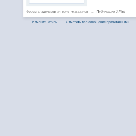
Форум владельцев интернет-магазинов
→
Публикации J.Flint
Изменить стиль
Отметить все сообщения прочитанными