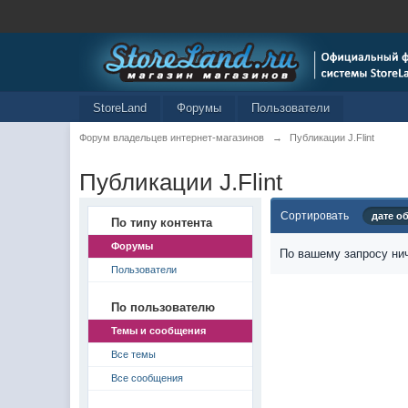
StoreLand
Форумы
Пользователи
Форум владельцев интернет-магазинов
→
Публикации J.Flint
Публикации J.Flint
Сортировать
дате о
По типу контента
Форумы
По вашему запросу нич
Пользователи
По пользователю
Темы и сообщения
Все темы
Все сообщения