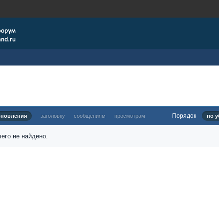
Порядок
бновления
заголовку
сообщениям
просмотрам
по у
его не найдено.