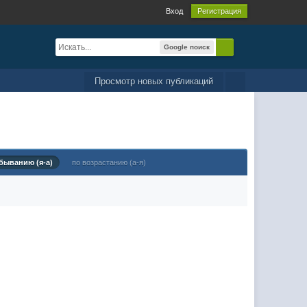
Вход
Регистрация
Google поиск
Просмотр новых публикаций
быванию (я-а)
по возрастанию (а-я)