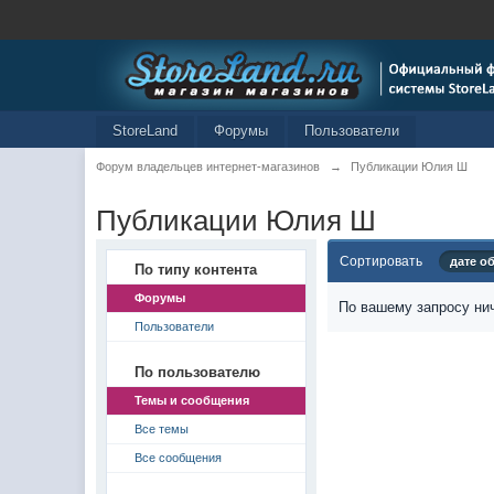
StoreLand
Форумы
Пользователи
Форум владельцев интернет-магазинов
→
Публикации Юлия Ш
Публикации Юлия Ш
Сортировать
дате о
По типу контента
Форумы
По вашему запросу нич
Пользователи
По пользователю
Темы и сообщения
Все темы
Все сообщения