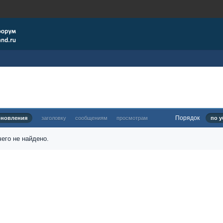
Порядок
бновления
заголовку
сообщениям
просмотрам
по у
его не найдено.