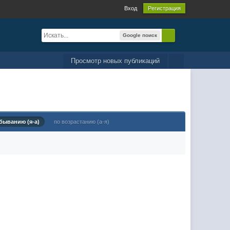
Вход
Регистрация
Google поиск
Просмотр новых публикаций
быванию (я-а)
по возрастанию (а-я)