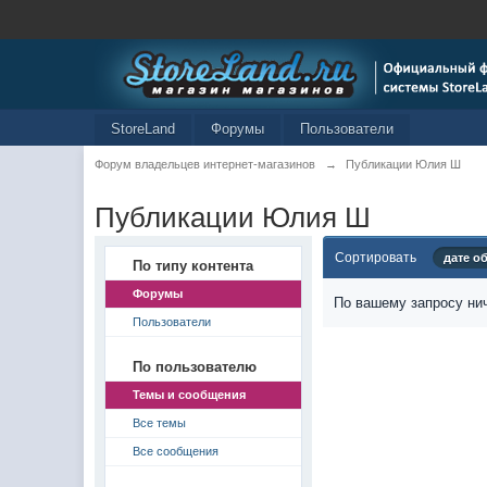
StoreLand
Форумы
Пользователи
Форум владельцев интернет-магазинов
→
Публикации Юлия Ш
Публикации Юлия Ш
Сортировать
дате о
По типу контента
Форумы
По вашему запросу нич
Пользователи
По пользователю
Темы и сообщения
Все темы
Все сообщения