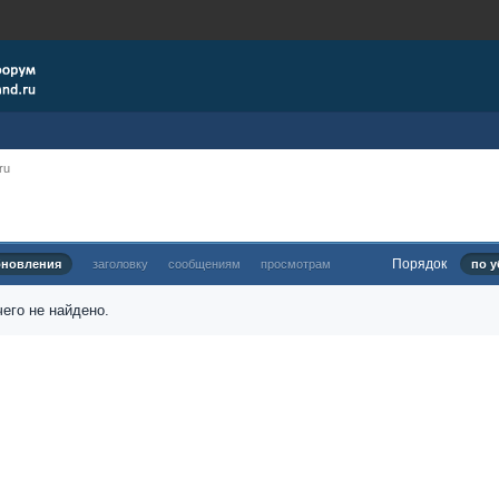
ru
Порядок
бновления
заголовку
сообщениям
просмотрам
по у
его не найдено.