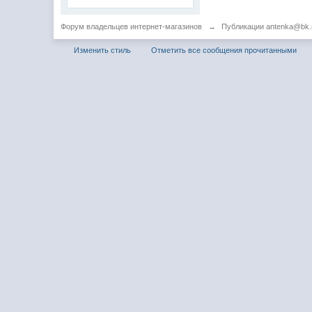
Форум владельцев интернет-магазинов
→
Публикации antenka@bk.
Изменить стиль
Отметить все сообщения прочитанными