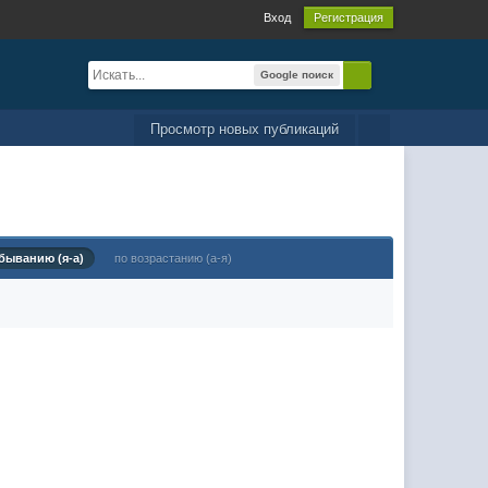
Вход
Регистрация
Google поиск
Просмотр новых публикаций
быванию (я-а)
по возрастанию (а-я)