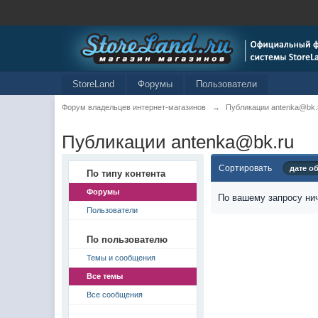
StoreLand
Форумы
Пользователи
Форум владельцев интернет-магазинов
→
Публикации antenka@bk.
Публикации antenka@bk.ru
Сортировать
дате о
По типу контента
Форумы
По вашему запросу нич
Пользователи
По пользователю
Темы и сообщения
Все темы
Все сообщения