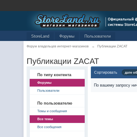
StoreLand
Форумы
Пользователи
Форум владельцев интернет-магазинов
→
Публикации ZACAT
Публикации ZACAT
Сортировать
дате о
По типу контента
Форумы
По вашему запросу нич
Пользователи
По пользователю
Темы и сообщения
Все темы
Все сообщения