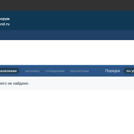
Порядок
бновления
заголовку
сообщениям
просмотрам
по у
его не найдено.