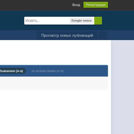
Вход
Регистрация
Google поиск
Просмотр новых публикаций
быванию (я-а)
по возрастанию (а-я)