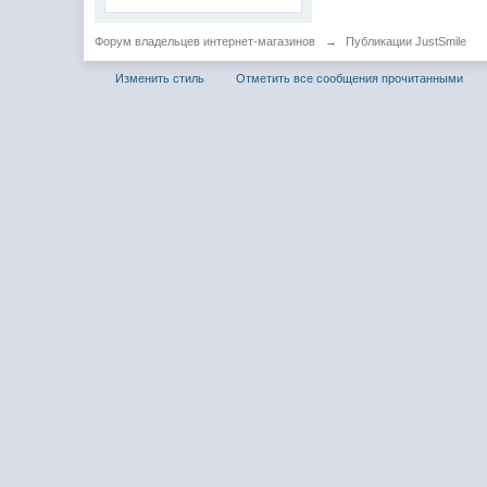
Форум владельцев интернет-магазинов
→
Публикации JustSmile
Изменить стиль
Отметить все сообщения прочитанными