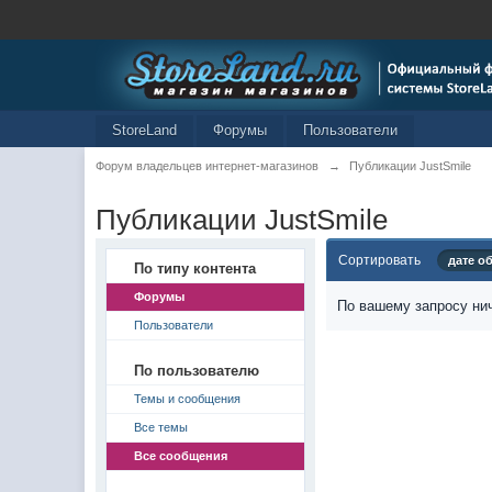
StoreLand
Форумы
Пользователи
Форум владельцев интернет-магазинов
→
Публикации JustSmile
Публикации JustSmile
Сортировать
дате о
По типу контента
Форумы
По вашему запросу нич
Пользователи
По пользователю
Темы и сообщения
Все темы
Все сообщения