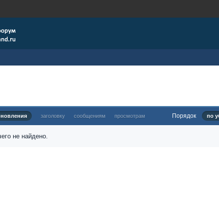
Порядок
бновления
заголовку
сообщениям
просмотрам
по у
его не найдено.