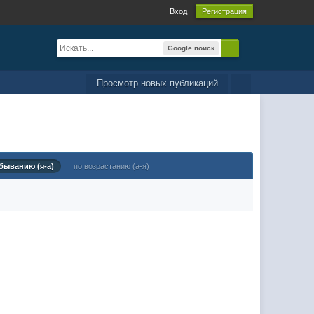
Вход
Регистрация
Google поиск
Просмотр новых публикаций
быванию (я-а)
по возрастанию (а-я)