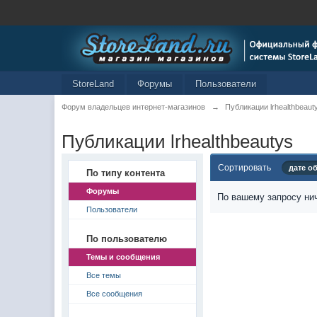
StoreLand
Форумы
Пользователи
Форум владельцев интернет-магазинов
→
Публикации lrhealthbeaut
Публикации lrhealthbeautys
Сортировать
дате о
По типу контента
Форумы
По вашему запросу нич
Пользователи
По пользователю
Темы и сообщения
Все темы
Все сообщения