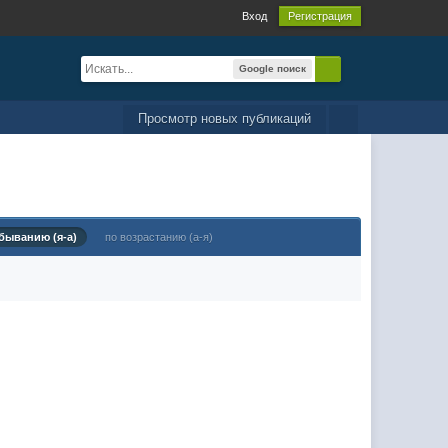
Вход
Регистрация
Google поиск
Просмотр новых публикаций
быванию (я-а)
по возрастанию (а-я)