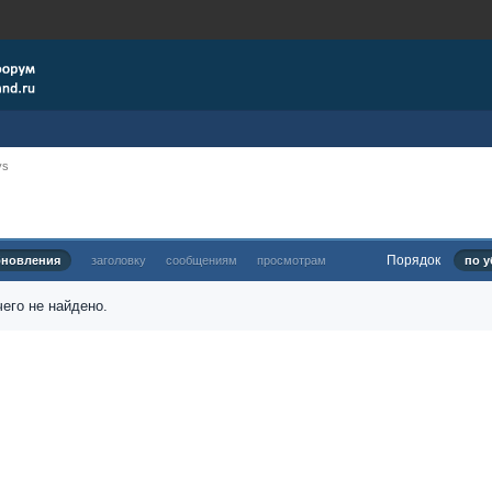
ys
Порядок
бновления
заголовку
сообщениям
просмотрам
по у
его не найдено.