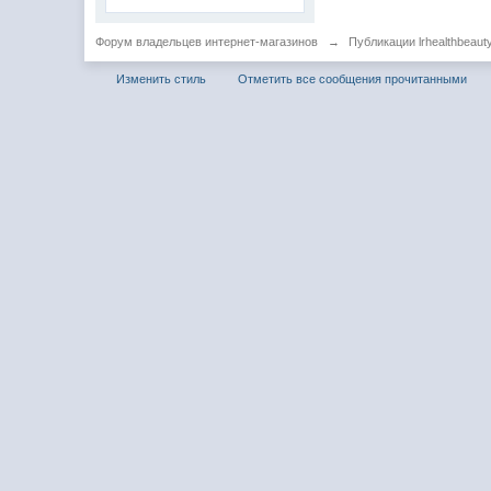
Форум владельцев интернет-магазинов
→
Публикации lrhealthbeaut
Изменить стиль
Отметить все сообщения прочитанными