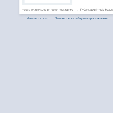
Форум владельцев интернет-магазинов
→
Публикации lrhealthbeaut
Изменить стиль
Отметить все сообщения прочитанными