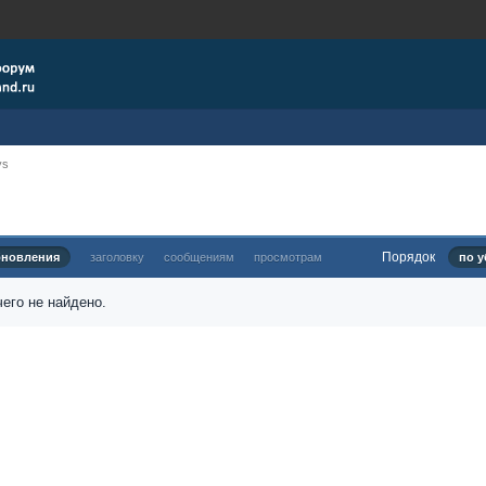
ys
Порядок
бновления
заголовку
сообщениям
просмотрам
по у
его не найдено.