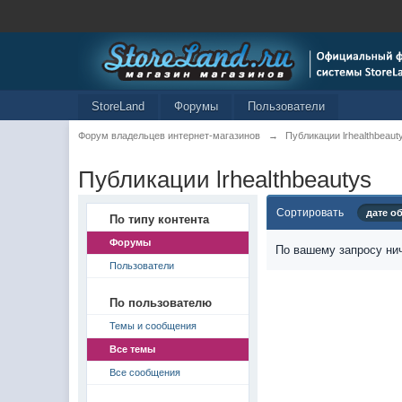
StoreLand
Форумы
Пользователи
Форум владельцев интернет-магазинов
→
Публикации lrhealthbeaut
Публикации lrhealthbeautys
Сортировать
дате о
По типу контента
Форумы
По вашему запросу нич
Пользователи
По пользователю
Темы и сообщения
Все темы
Все сообщения