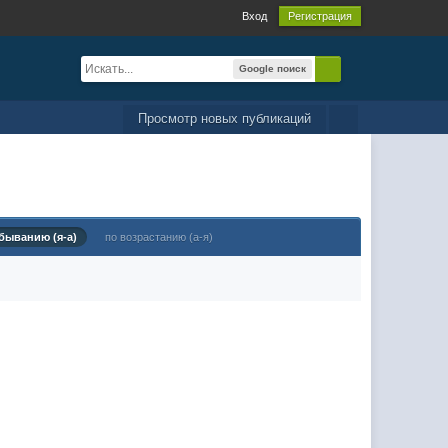
Вход
Регистрация
Google поиск
Просмотр новых публикаций
быванию (я-а)
по возрастанию (а-я)