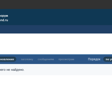
Порядок
бновления
заголовку
сообщениям
просмотрам
по у
его не найдено.