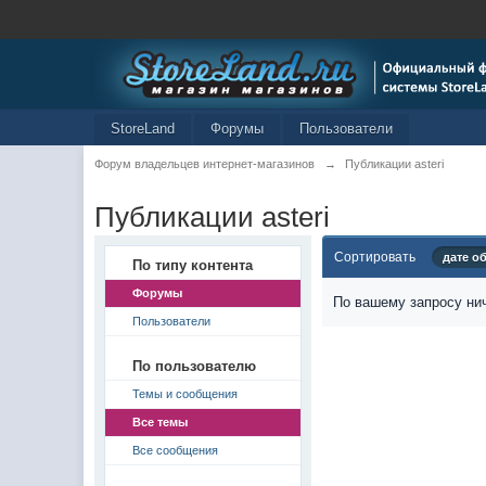
StoreLand
Форумы
Пользователи
Форум владельцев интернет-магазинов
→
Публикации asteri
Публикации asteri
Сортировать
дате о
По типу контента
Форумы
По вашему запросу нич
Пользователи
По пользователю
Темы и сообщения
Все темы
Все сообщения