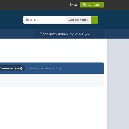
Вход
Регистрация
Google поиск
Просмотр новых публикаций
быванию (я-а)
по возрастанию (а-я)