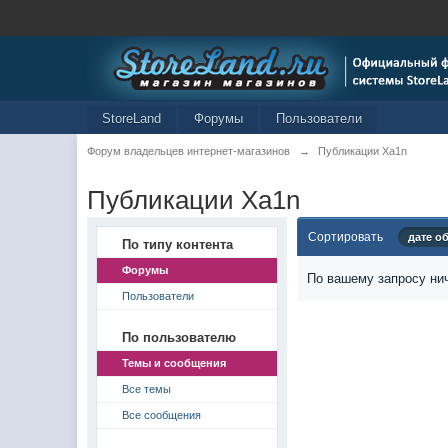
StoreLand
Форумы
Пользователи
Форум владельцев интернет-магазинов
→
Публикации Xa1n
Публикации Xa1n
Сортировать
дате о
По типу контента
Форумы
По вашему запросу нич
Пользователи
По пользователю
Темы и сообщения
Все темы
Все сообщения