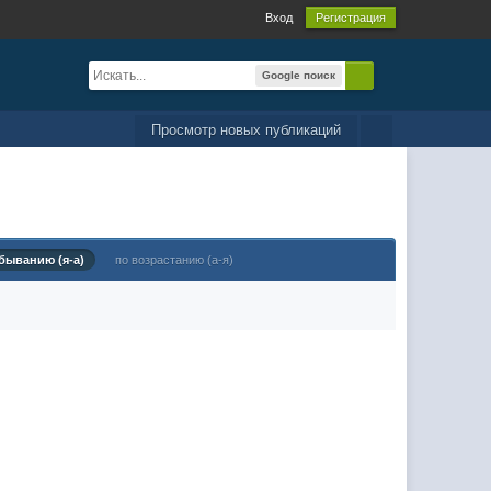
Вход
Регистрация
Google поиск
Просмотр новых публикаций
быванию (я-а)
по возрастанию (а-я)