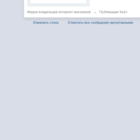
Форум владельцев интернет-магазинов
→
Публикации Xa1n
Изменить стиль
Отметить все сообщения прочитанными