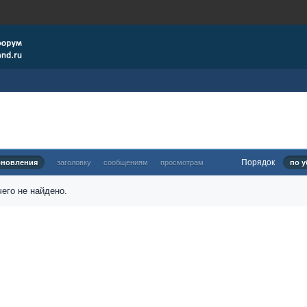
Порядок
бновления
заголовку
сообщениям
просмотрам
по у
его не найдено.