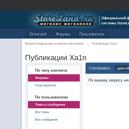
StoreLand
Форумы
Пользователи
Форум владельцев интернет-магазинов
→
Публикации Xa1n
Публикации Xa1n
Сортировать
дате о
По типу контента
Форумы
По вашему запросу нич
Пользователи
По пользователю
Темы и сообщения
Все темы
Все сообщения