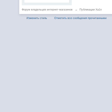
Форум владельцев интернет-магазинов
→
Публикации Xa1n
Изменить стиль
Отметить все сообщения прочитанными