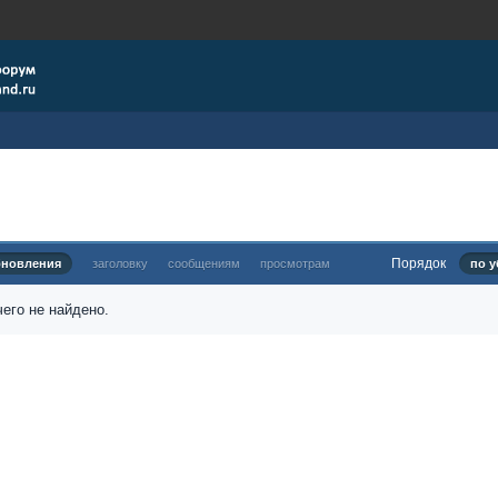
Порядок
бновления
заголовку
сообщениям
просмотрам
по у
его не найдено.