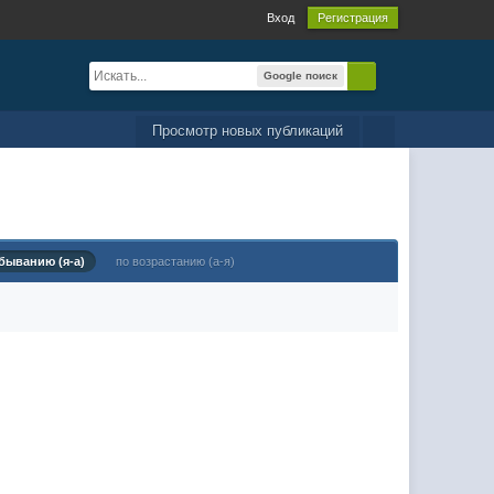
Вход
Регистрация
Google поиск
Просмотр новых публикаций
быванию (я-а)
по возрастанию (а-я)