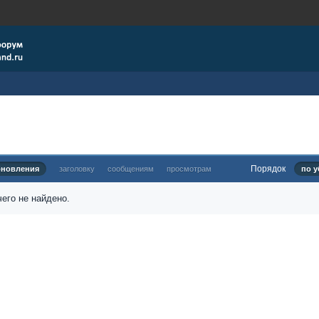
Порядок
бновления
заголовку
сообщениям
просмотрам
по у
его не найдено.