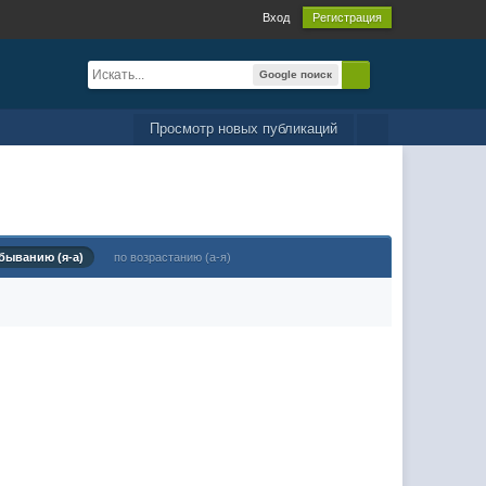
Вход
Регистрация
Google поиск
Просмотр новых публикаций
быванию (я-а)
по возрастанию (а-я)