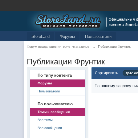
StoreLand
Форумы
Пользователи
Форум владельцев интернет-магазинов
→
Публикации Фрунтик
Публикации Фрунтик
Сортировать
дате о
По типу контента
Форумы
По вашему запросу нич
Пользователи
По пользователю
Темы и сообщения
Все темы
Все сообщения