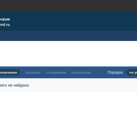
Порядок
бновления
заголовку
сообщениям
просмотрам
по у
его не найдено.