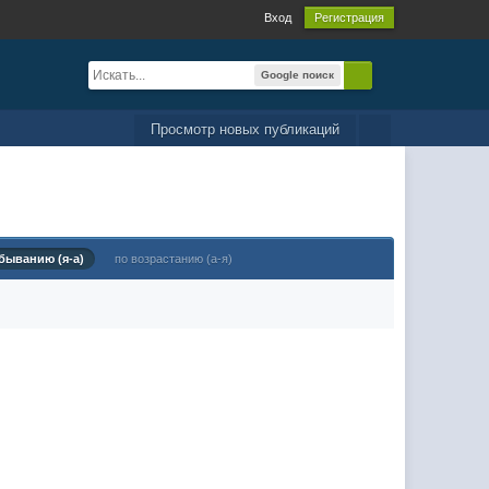
Вход
Регистрация
Google поиск
Просмотр новых публикаций
быванию (я-а)
по возрастанию (а-я)