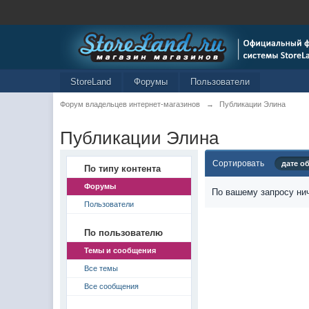
StoreLand
Форумы
Пользователи
Форум владельцев интернет-магазинов
→
Публикации Элина
Публикации Элина
Сортировать
дате о
По типу контента
Форумы
По вашему запросу нич
Пользователи
По пользователю
Темы и сообщения
Все темы
Все сообщения