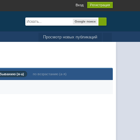
Вход
Регистрация
Google поиск
Просмотр новых публикаций
быванию (я-а)
по возрастанию (а-я)