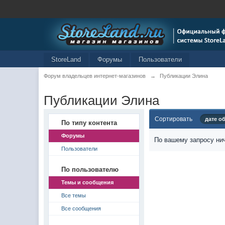
StoreLand
Форумы
Пользователи
Форум владельцев интернет-магазинов
→
Публикации Элина
Публикации Элина
Сортировать
дате о
По типу контента
Форумы
По вашему запросу нич
Пользователи
По пользователю
Темы и сообщения
Все темы
Все сообщения