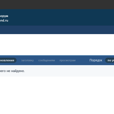
Порядок
бновления
заголовку
сообщениям
просмотрам
по у
его не найдено.