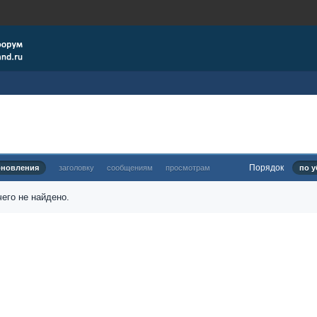
Порядок
бновления
заголовку
сообщениям
просмотрам
по у
его не найдено.