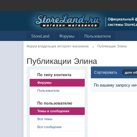
StoreLand
Форумы
Пользователи
Форум владельцев интернет-магазинов
→
Публикации Элина
Публикации Элина
Сортировать
дате о
По типу контента
Форумы
По вашему запросу нич
Пользователи
По пользователю
Темы и сообщения
Все темы
Все сообщения