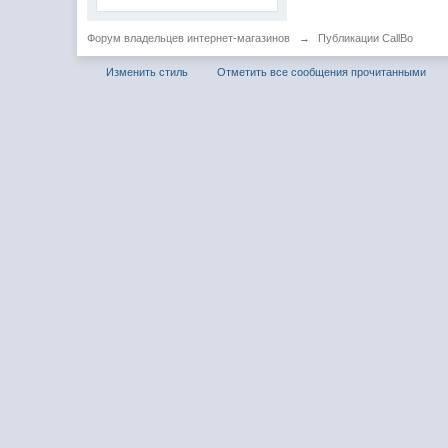
Форум владельцев интернет-магазинов
→
Публикации CallBo
Изменить стиль
Отметить все сообщения прочитанными