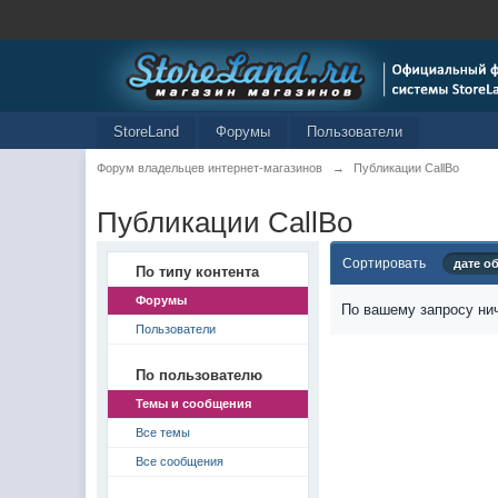
StoreLand
Форумы
Пользователи
Форум владельцев интернет-магазинов
→
Публикации CallBo
Публикации CallBo
Сортировать
дате о
По типу контента
Форумы
По вашему запросу нич
Пользователи
По пользователю
Темы и сообщения
Все темы
Все сообщения