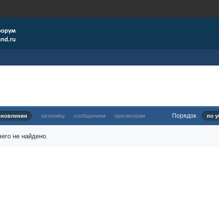
Порядок
бновления
заголовку
сообщениям
просмотрам
по у
его не найдено.