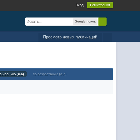
Вход
Регистрация
Google поиск
Просмотр новых публикаций
быванию (я-а)
по возрастанию (а-я)