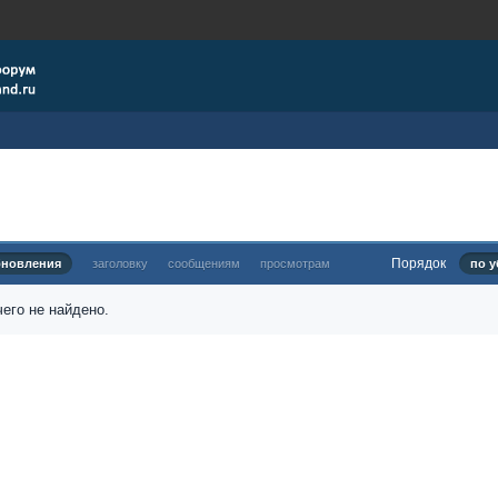
Порядок
бновления
заголовку
сообщениям
просмотрам
по у
его не найдено.