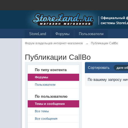
StoreLand
Форумы
Пользователи
Форум владельцев интернет-магазинов
→
Публикации CallBo
Публикации CallBo
Сортировать
дате о
По типу контента
Форумы
По вашему запросу нич
Пользователи
По пользователю
Темы и сообщения
Все темы
Все сообщения