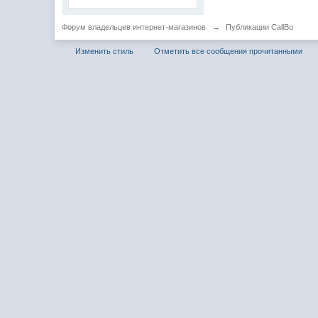
Форум владельцев интернет-магазинов
→
Публикации CallBo
Изменить стиль
Отметить все сообщения прочитанными