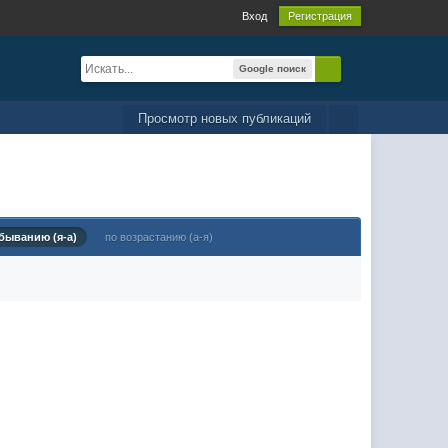
Вход
Регистрация
Google поиск
Просмотр новых публикаций
быванию (я-а)
по возрастанию (а-я)