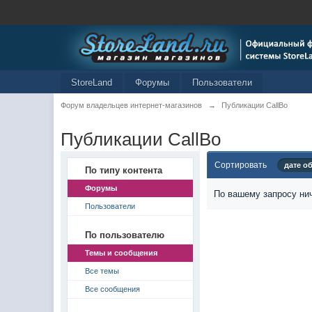
StoreLand
Форумы
Пользователи
Форум владельцев интернет-магазинов
→
Публикации CallBo
Публикации CallBo
Сортировать
дате о
По типу контента
Форумы
По вашему запросу нич
Пользователи
По пользователю
Темы и сообщения
Все темы
Все сообщения