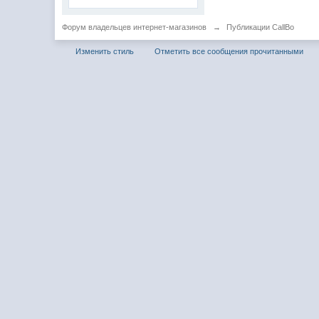
Форум владельцев интернет-магазинов
→
Публикации CallBo
Изменить стиль
Отметить все сообщения прочитанными