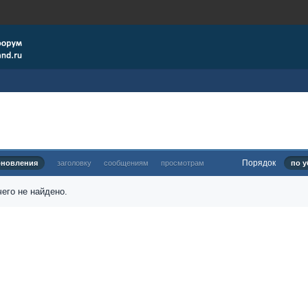
Порядок
бновления
заголовку
сообщениям
просмотрам
по у
его не найдено.