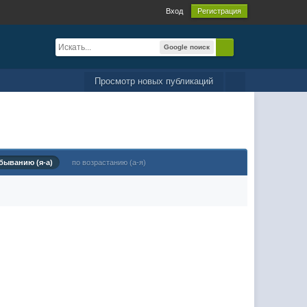
Вход
Регистрация
Google поиск
Просмотр новых публикаций
быванию (я-а)
по возрастанию (а-я)