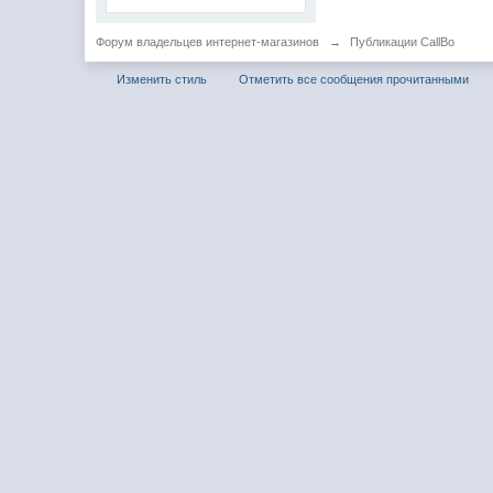
Форум владельцев интернет-магазинов
→
Публикации CallBo
Изменить стиль
Отметить все сообщения прочитанными