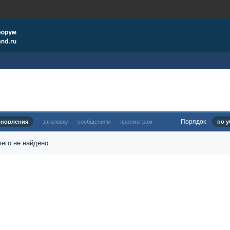
Порядок
бновления
заголовку
сообщениям
просмотрам
по у
его не найдено.