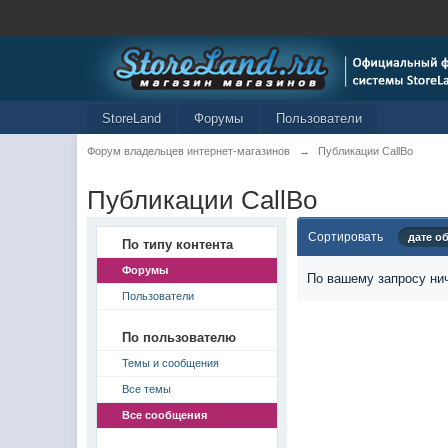
StoreLand
Форумы
Пользователи
Форум владельцев интернет-магазинов
→
Публикации CallBo
Публикации CallBo
Сортировать
дате о
По типу контента
Форумы
По вашему запросу нич
Пользователи
По пользователю
Темы и сообщения
Все темы
Все сообщения