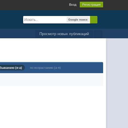
Вход
Регистрация
Google поиск
Просмотр новых публикаций
быванию (я-а)
по возрастанию (а-я)