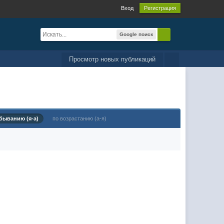
Вход
Регистрация
Google поиск
Просмотр новых публикаций
быванию (я-а)
по возрастанию (а-я)