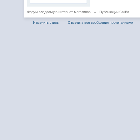
Форум владельцев интернет-магазинов
→
Публикации CallBo
Изменить стиль
Отметить все сообщения прочитанными