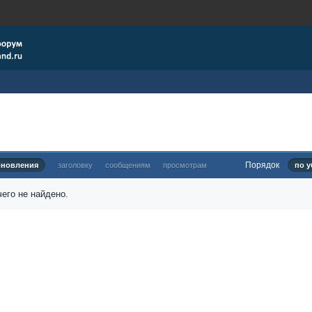
Порядок
бновления
заголовку
сообщениям
просмотрам
по у
его не найдено.