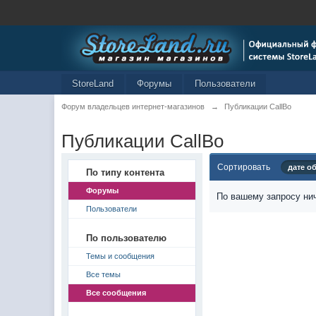
StoreLand
Форумы
Пользователи
Форум владельцев интернет-магазинов
→
Публикации CallBo
Публикации CallBo
Сортировать
дате о
По типу контента
Форумы
По вашему запросу нич
Пользователи
По пользователю
Темы и сообщения
Все темы
Все сообщения