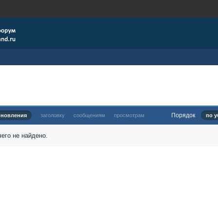
Порядок
бновления
заголовку
сообщениям
просмотрам
по у
его не найдено.