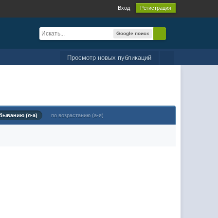
Вход
Регистрация
Google поиск
Просмотр новых публикаций
быванию (я-а)
по возрастанию (а-я)