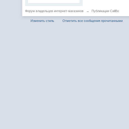
Форум владельцев интернет-магазинов
→
Публикации CallBo
Изменить стиль
Отметить все сообщения прочитанными