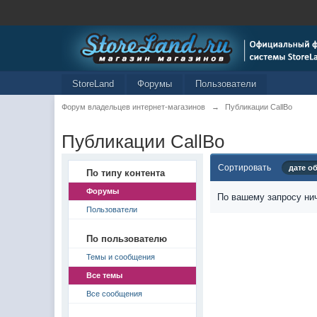
StoreLand
Форумы
Пользователи
Форум владельцев интернет-магазинов
→
Публикации CallBo
Публикации CallBo
Сортировать
дате о
По типу контента
Форумы
По вашему запросу нич
Пользователи
По пользователю
Темы и сообщения
Все темы
Все сообщения