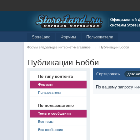
StoreLand
Форумы
Пользователи
Форум владельцев интернет-магазинов
→
Публикации Бобби
Публикации Бобби
Сортировать
дате о
По типу контента
Форумы
По вашему запросу нич
Пользователи
По пользователю
Темы и сообщения
Все темы
Все сообщения