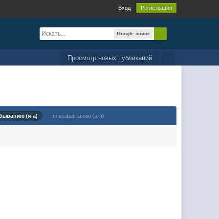
Вход
Регистрация
Google поиск
Просмотр новых публикаций
быванию (я-а)
по возрастанию (а-я)