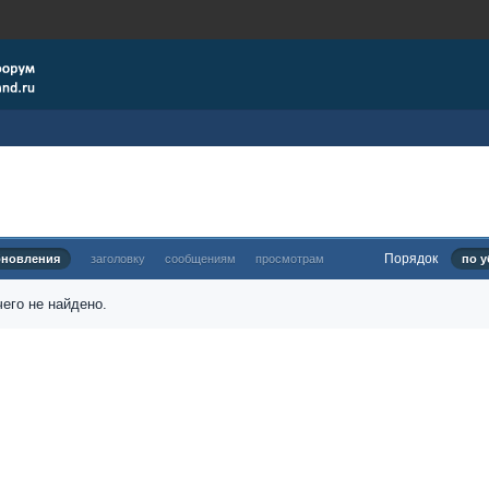
Порядок
бновления
заголовку
сообщениям
просмотрам
по у
его не найдено.