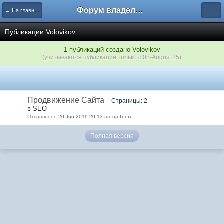
Форум владельцев интернет-магазинов
← На главную
Публикации Volovikov
1 публикаций создано Volovikov
(учитываются публикации только с 08-August 25)
Продвижение Сайта
Страницы: 2
в SEO
Отправлено
20 Jun 2019 20:13
автор
Гость
Полная версия