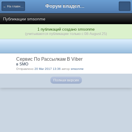
Форум владельцев интернет-магазинов
← На главную
Публикации smsonme
1 публикаций создано smsonme
(учитываются публикации только с 08-August 25)
Сервис По Рассылкам В Viber
в SMO
Отправлено
20 Mar 2017 13:36
автор
smsonme
Полная версия