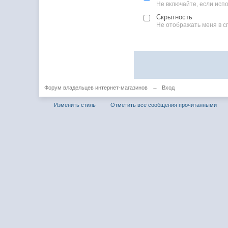
Не включайте, если ис
Скрытность
Не отображать меня в с
Форум владельцев интернет-магазинов
→
Вход
Изменить стиль
Отметить все сообщения прочитанными