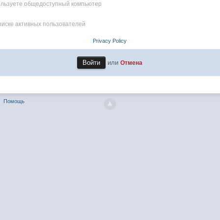
пользуете общедоступный компьютер
писке активных пользователей
Privacy Policy
или
Отмена
Помощь