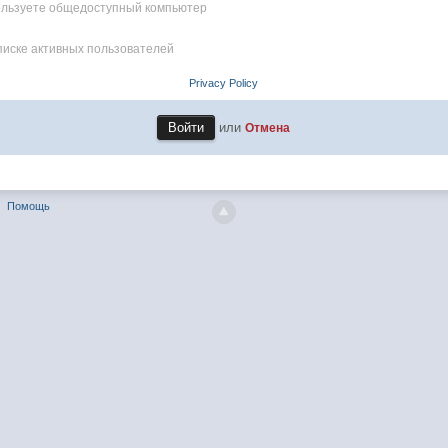
пользуете общедоступный компьютер
писке активных пользователей
Privacy Policy
или
Отмена
Помощь