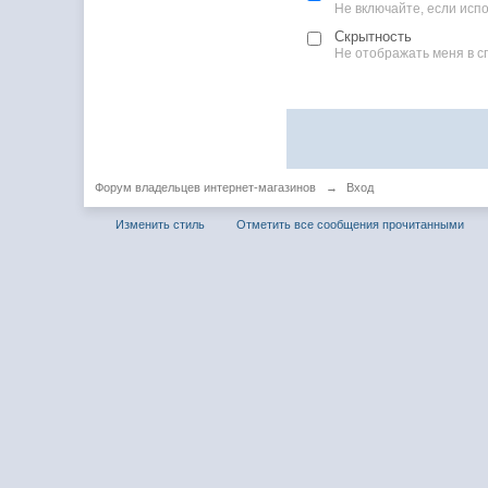
Не включайте, если ис
Скрытность
Не отображать меня в с
Форум владельцев интернет-магазинов
→
Вход
Изменить стиль
Отметить все сообщения прочитанными