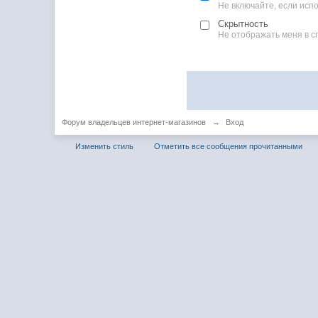
Не включайте, если ис
Скрытность
Не отображать меня в с
Форум владельцев интернет-магазинов
→
Вход
Изменить стиль
Отметить все сообщения прочитанными