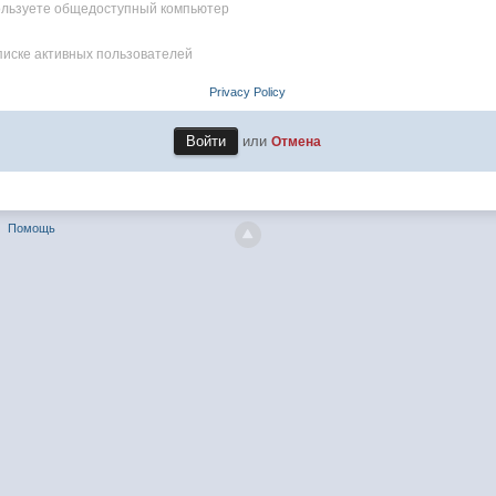
пользуете общедоступный компьютер
писке активных пользователей
Privacy Policy
или
Отмена
Помощь