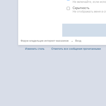
Не включайте, если ис
Скрытность
Не отображать меня в с
Форум владельцев интернет-магазинов
→
Вход
Изменить стиль
Отметить все сообщения прочитанными