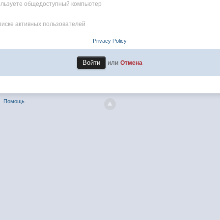
пользуете общедоступный компьютер
писке активных пользователей
Privacy Policy
или
Отмена
Помощь