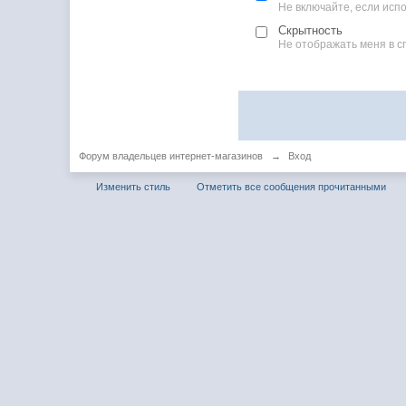
Не включайте, если ис
Скрытность
Не отображать меня в с
Форум владельцев интернет-магазинов
→
Вход
Изменить стиль
Отметить все сообщения прочитанными