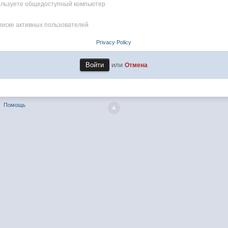
пользуете общедоступный компьютер
писке активных пользователей
Privacy Policy
или
Отмена
Помощь