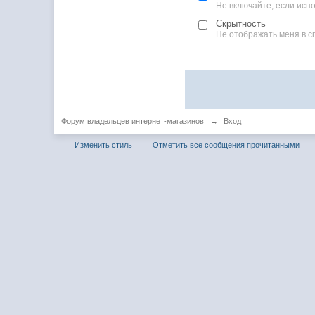
Не включайте, если ис
Скрытность
Не отображать меня в с
Форум владельцев интернет-магазинов
→
Вход
Изменить стиль
Отметить все сообщения прочитанными