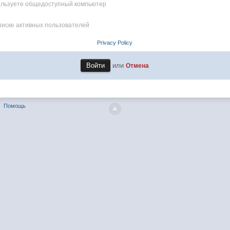
пользуете общедоступный компьютер
писке активных пользователей
Privacy Policy
или
Отмена
Помощь