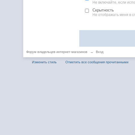
Не включайте, если ис
Скрытность
Не отображать меня в с
Форум владельцев интернет-магазинов
→
Вход
Изменить стиль
Отметить все сообщения прочитанными