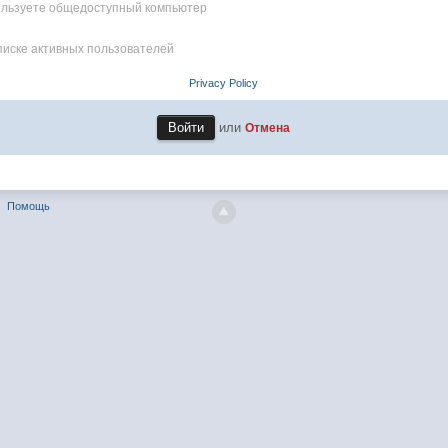
пользуете общедоступный компьютер
писке активных пользователей
Privacy Policy
или
Отмена
Помощь