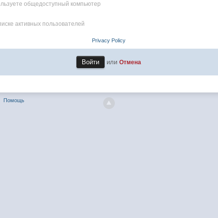
пользуете общедоступный компьютер
писке активных пользователей
Privacy Policy
или
Отмена
Помощь