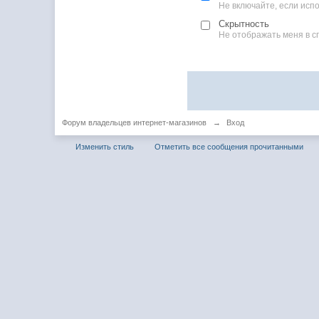
Не включайте, если ис
Скрытность
Не отображать меня в с
Форум владельцев интернет-магазинов
→
Вход
Изменить стиль
Отметить все сообщения прочитанными