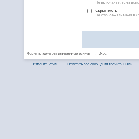
Не включайте, если ис
Скрытность
Не отображать меня в с
Форум владельцев интернет-магазинов
→
Вход
Изменить стиль
Отметить все сообщения прочитанными