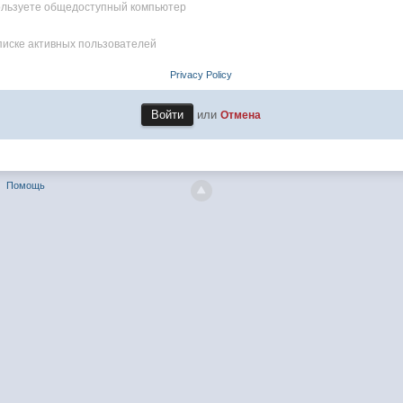
пользуете общедоступный компьютер
писке активных пользователей
Privacy Policy
или
Отмена
Помощь