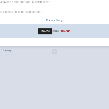
пользуете общедоступный компьютер
писке активных пользователей
Privacy Policy
или
Отмена
Помощь