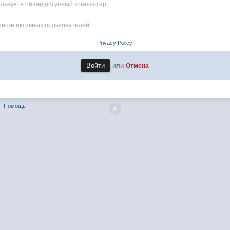
пользуете общедоступный компьютер
писке активных пользователей
Privacy Policy
или
Отмена
Помощь