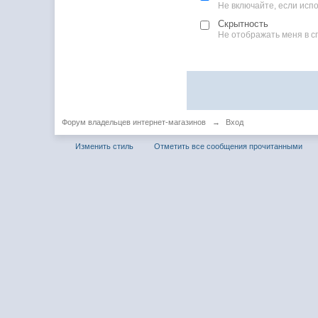
Не включайте, если ис
Скрытность
Не отображать меня в с
Форум владельцев интернет-магазинов
→
Вход
Изменить стиль
Отметить все сообщения прочитанными