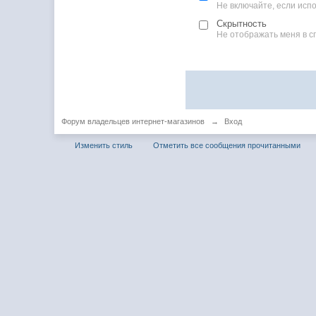
Не включайте, если ис
Скрытность
Не отображать меня в с
Форум владельцев интернет-магазинов
→
Вход
Изменить стиль
Отметить все сообщения прочитанными