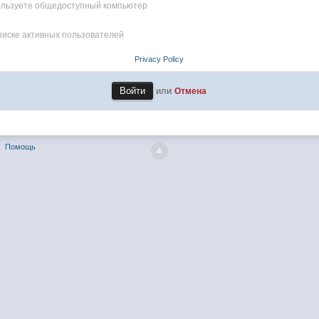
пользуете общедоступный компьютер
писке активных пользователей
Privacy Policy
или
Отмена
Помощь