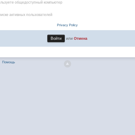
пользуете общедоступный компьютер
писке активных пользователей
Privacy Policy
или
Отмена
Помощь