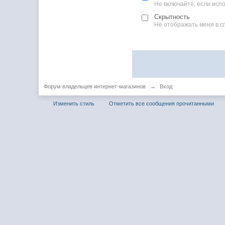
Не включайте, если ис
Скрытность
Не отображать меня в с
Форум владельцев интернет-магазинов
→
Вход
Изменить стиль
Отметить все сообщения прочитанными