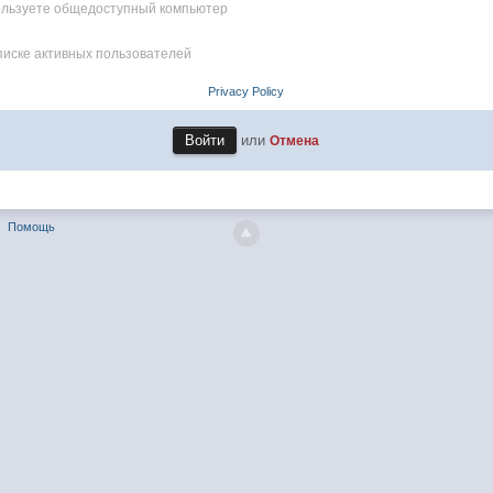
пользуете общедоступный компьютер
писке активных пользователей
Privacy Policy
или
Отмена
Помощь