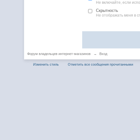
Не включайте, если ис
Скрытность
Не отображать меня в с
Форум владельцев интернет-магазинов
→
Вход
Изменить стиль
Отметить все сообщения прочитанными